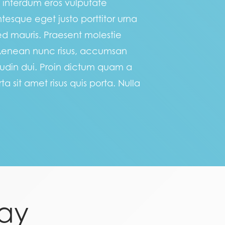
us interdum eros vulputate
tesque eget justo porttitor urna
d mauris. Praesent molestie
 Aenean nunc risus, accumsan
itudin dui. Proin dictum quam a
 sit amet risus quis porta. Nulla
ay