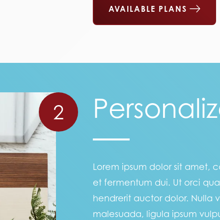
AVAILABLE PLANS
Personaliz
2
Lorem ipsum dolor sit amet, co
et fermentum dui. Ut orci qu
hendrerit auctor dolor. Nulla vi
malesuada, ligula ipsum vulp