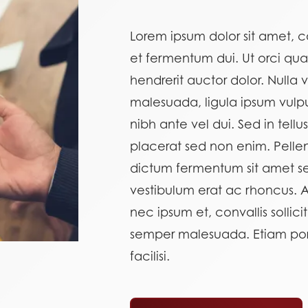
Lorem ipsum dolor sit amet, co
et fermentum dui. Ut orci qu
hendrerit auctor dolor. Nulla vi
malesuada, ligula ipsum vulp
nibh ante vel dui. Sed in tell
placerat sed non enim. Pellen
dictum fermentum sit amet se
vestibulum erat ac rhoncus.
nec ipsum et, convallis sollic
semper malesuada. Etiam porta
facilisi.