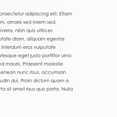
nsectetur adipiscing elit. Etiam
am, ornare sed lorem sed,
verra, nibh quis ultrices
utate diam, aliquam egestas
us interdum eros vulputate
tesque eget justo porttitor urna
d mauris. Praesent molestie
 Aenean nunc risus, accumsan
itudin dui. Proin dictum quam a
 sit amet risus quis porta. Nulla