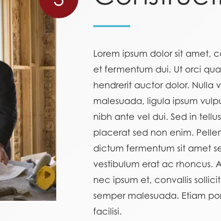
Lorem ipsum dolor sit amet, co
et fermentum dui. Ut orci qu
hendrerit auctor dolor. Nulla vi
malesuada, ligula ipsum vulp
nibh ante vel dui. Sed in tell
placerat sed non enim. Pellen
dictum fermentum sit amet se
vestibulum erat ac rhoncus.
nec ipsum et, convallis sollic
semper malesuada. Etiam porta
facilisi.