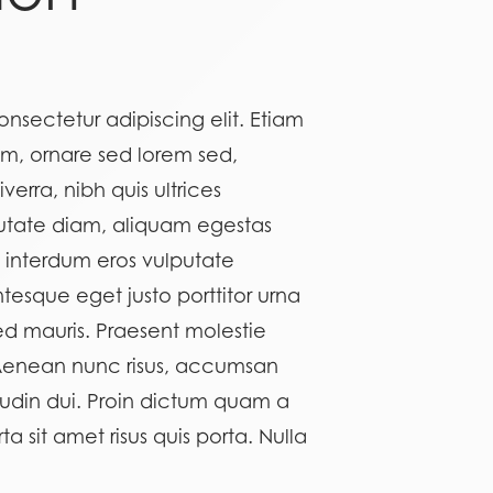
nsectetur adipiscing elit. Etiam
am, ornare sed lorem sed,
verra, nibh quis ultrices
utate diam, aliquam egestas
us interdum eros vulputate
tesque eget justo porttitor urna
d mauris. Praesent molestie
 Aenean nunc risus, accumsan
itudin dui. Proin dictum quam a
 sit amet risus quis porta. Nulla