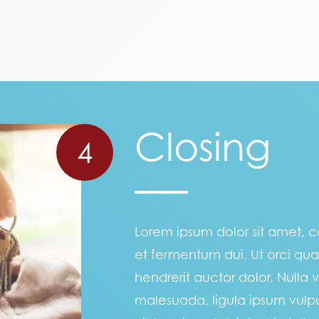
Closing
4
Lorem ipsum dolor sit amet, co
et fermentum dui. Ut orci qu
hendrerit auctor dolor. Nulla vi
malesuada, ligula ipsum vulp