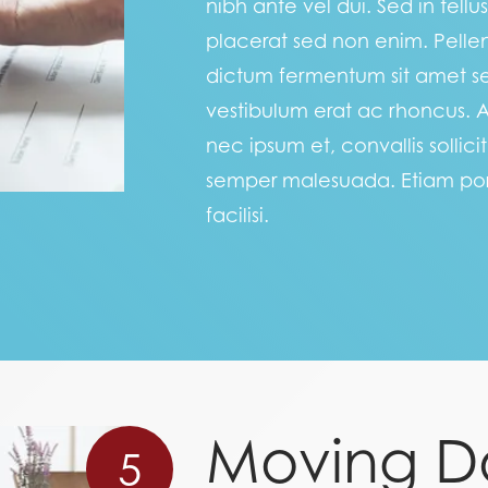
nibh ante vel dui. Sed in tell
placerat sed non enim. Pellen
dictum fermentum sit amet se
vestibulum erat ac rhoncus.
nec ipsum et, convallis sollic
semper malesuada. Etiam porta
facilisi.
Moving D
5