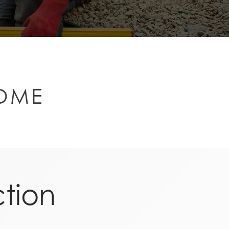
HOME
ction